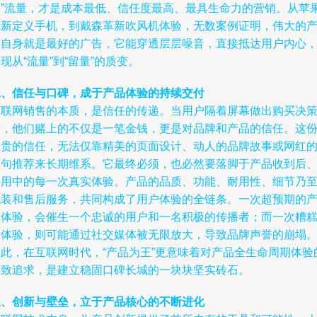
水”流量，才是成本最低、信任度最高、最具生命力的营销。从苹
重新定义手机，到戴森革新吹风机体验，无数案例证明，伟大的
品自身就是最好的广告，它能穿透层层噪音，直接抵达用户内心
现从“流量”到“留量”的质变。
二、信任与口碑，成于产品体验的持续交付
互联网销售的本质，是信任的传递。当用户隔着屏幕做出购买决
时，他们赌上的不仅是一笔金钱，更是对品牌和产品的信任。这
宝贵的信任，无法仅靠精美的页面设计、动人的品牌故事或网红
一句推荐来长期维系。它最终必须，也必然要落脚于产品收到后
使用中的每一次真实体验。产品的品质、功能、耐用性、细节乃
包装和售后服务，共同构成了用户体验的全链条。一次超预期的
品体验，会催生一个忠诚的用户和一名积极的传播者；而一次糟
的体验，则可能通过社交媒体被无限放大，导致品牌声誉的崩塌
因此，在互联网时代，“产品为王”更意味着对产品全生命周期体验
极致追求，是建立稳固口碑长城的一块块坚实砖石。
三、创新与壁垒，立于产品核心的不断进化