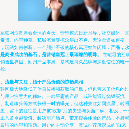
在互联网浪潮席卷全球的今天，营销模式日新月异，社交媒体、
播带货、内容种草、私域流量等概念层出不穷。无论渠道如何变
迁，玩法如何创新，一个颠扑不破的核心真理始终闪耀：
产品，
远是商业成功的基石，是营销皇冠上最璀璨的明珠。
在喧嚣的互
网销售世界里，回归产品本身，是构建持久品牌与深度信任的唯
路径。
一、流量与关注，始于产品价值的惊艳亮相
互联网极大地降低了信息传播和获取的门槛，但也带来了信息的
载与用户注意力的稀缺。一款平庸的产品，或许能通过烧钱买流
量、制造噱头等方式获得一时的曝光，但这种关注如同流星，转
即逝，留下的往往是用户被“收割”后的失望与负面口碑。相反，一
真正具备卓越价值、解决用户痛点、带来惊喜体验的产品，本身
是最强的内容和话题。用户的主动分享、真诚推荐所形成的“自来