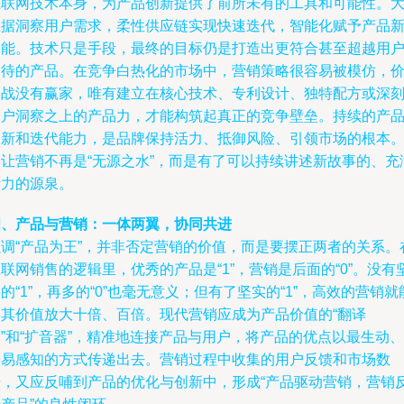
互联网技术本身，为产品创新提供了前所未有的工具和可能性。
数据洞察用户需求，柔性供应链实现快速迭代，智能化赋予产品
功能。技术只是手段，最终的目标仍是打造出更符合甚至超越用
期待的产品。在竞争白热化的市场中，营销策略很容易被模仿，
格战没有赢家，唯有建立在核心技术、专利设计、独特配方或深
用户洞察之上的产品力，才能构筑起真正的竞争壁垒。持续的产
创新和迭代能力，是品牌保持活力、抵御风险、引领市场的根本
它让营销不再是“无源之水”，而是有了可以持续讲述新故事的、充
活力的源泉。
四、产品与营销：一体两翼，协同共进
强调“产品为王”，并非否定营销的价值，而是要摆正两者的关系。
联网销售的逻辑里，优秀的产品是“1”，营销是后面的“0”。没有
的“1”，再多的“0”也毫无意义；但有了坚实的“1”，高效的营销就
将其价值放大十倍、百倍。现代营销应成为产品价值的“翻译
”和“扩音器”，精准地连接产品与用户，将产品的优点以最生动、
最易感知的方式传递出去。营销过程中收集的用户反馈和市场数
据，又应反哺到产品的优化与创新中，形成“产品驱动营销，营销